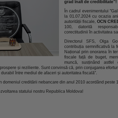
grad înalt de credibilitate”!
În cadrul evenimentului ”Gal
la 01.07.2024 cu ocazia ani
autorității fiscale,
OCN CRE
100, datorită responsabil
corectitudinii în activitatea sa
Directorul SFS, Olga Gol
contribuția semnificativă la 
Național prin onorarea în te
fiscale față de buget, me
muncă, susținând astfel 
prospere și reziliente. Sunt convinsă că, prin conjugarea efortu
durabil între mediul de afaceri și autoritatea fiscală”.
meniul creditării nebancare din anul 2010 acordând peste 100 m
zvoltarea statului nostru Republica Moldova!