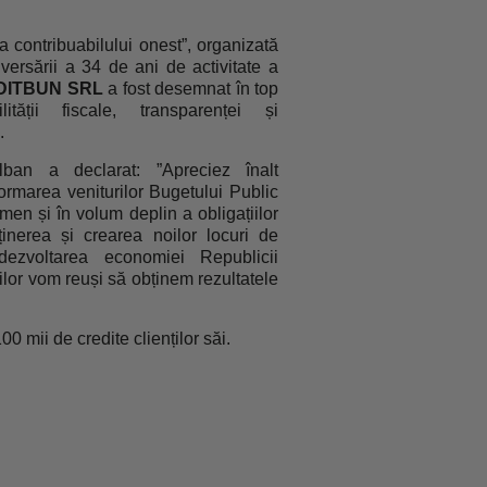
a contribuabilului onest”, organizată
versării a 34 de ani de activitate a
DITBUN SRL
a fost desemnat în top
ității fiscale, transparenței și
.
ban a declarat: ”Apreciez înalt
formarea veniturilor Bugetului Public
rmen și în volum deplin a obligațiilor
nținerea și crearea noilor locuri de
dezvoltarea economiei Republicii
rilor vom reuși să obținem rezultatele
ii de credite clienților săi.