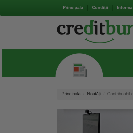
Principala
Condiții
Informaț
Principala
Noutăți
Contribuabil c