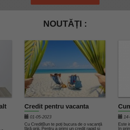
NOUTĂȚI :
alt
Credit pentru vacanta
Cum
01-05-2023
14-
Cu CreditBun te poți bucura de o vacanță
Este i
fără griji. Pentru a primi un credit rapid si
în pri