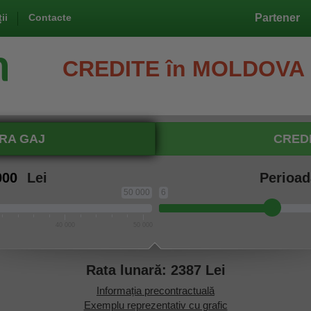
ii
Contacte
Partener
CREDITE în MOLDOVA
ARA GAJ
CREDI
Lei
Perioa
50 000
6
40 000
50 000
Rata lunară:
2387
Lei
Informația precontractuală
Exemplu reprezentativ cu grafic