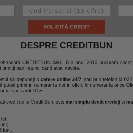
SOLICITĂ CREDIT
DESPRE CREDITBUN
Nebancară CREDITBUN SRL. Din anul 2010 bucurăm clienții
să primiți banii atunci când aveți nevoie.
estul să depuneți o
cerere online 24/7
, sau prin telefon la 02
i puteți primi în numerar la noi în oficii, în numerar la orice O
contul sau cardul Dvs.
ați credit de la Credit Bun, este
mai simplu decât credeți
și
mai
lei;
uni;
 luni.