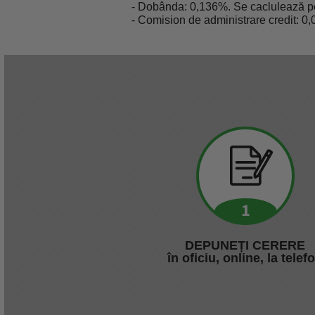
- Dobânda: 0,136%. Se caclulează pent
- Сomision de administrare credit: 0,
DEPUNEȚI CERERE
în oficiu, online, la telef