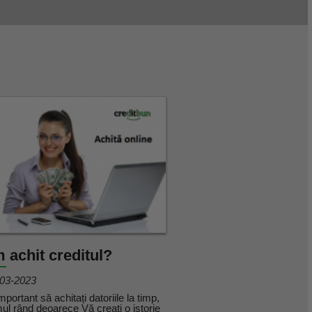
 achit creditul?
03-2023
mportant să achitați datoriile la timp,
mul rând deoarece Vă creați o istorie