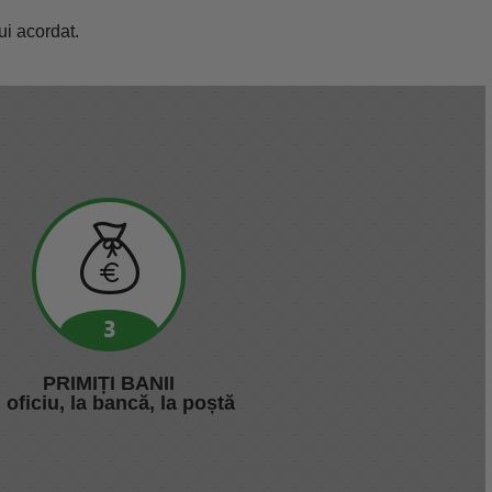
ui acordat.
PRIMIȚI BANII
n oficiu, la bancă, la poștă