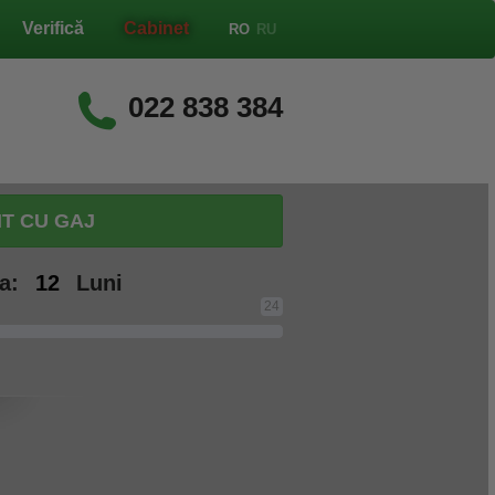
Verifică
Cabinet
RO
RU
022 838 384
T CU GAJ
da:
Luni
24