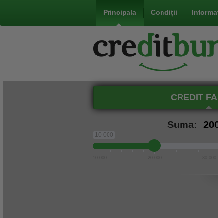
Principala
Condiții
Informaț
CREDIT F
Suma:
10 000
10 000
20 000
30 000