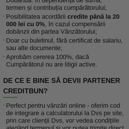
Dobânda: în dependență de sumă,
termen și contribuția cumpărătorului;
Posibilitatea acordării
credite până la 20
000 lei cu 0%
, în cazul compensării
dobânzii din partea Vânzătorului;
Doar cu buletinul, fără certificat de salariu,
sau alte documente;
Aprobăm cererea 100%, dacă
Cumpărătorul nu are litigii active.
DE CE E BINE SĂ DEVII PARTENER
CREDITBUN?
Perfect pentru vânzări online - oferim cod
de integrare a calculatorului la Dvs pe site,
prin care clienții Dvs, vor vedea condițiile
alegând termenul și vor putea trimite direct